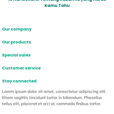
Kamu Tahu
Our company
Our products
Special sales
Customer service
Stay connected
Lorem ipsum dolor sit amet, consectetur adipiscing elit.
Etiam sagittis tincidunt tortor in bibendum. Phasellus
tellus elit, placerat et orci id, commodo finibus tortor.