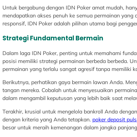
Untuk bergabung dengan IDN Poker amat mudah, hanya 
mendapatkan akses penuh ke semua permainan yang d
responsif, IDN Poker adalah pilihan utama bagi pengge
Strategi Fundamental Bermain
Dalam laga IDN Poker, penting untuk memahami fundamen
posisi memiliki strategi permainan berbeda berbeda. 
permainan yang terlalu sangat agresif tanpa memiliki k
Berikutnya, perhatikan gaya bermain lawan Anda. M
tangan mereka. Cobalah untuk menyesuaikan permainan
dalam mengambil keputusan yang lebih baik saat mel
Terakhir, krusial untuk mengelola bankroll Anda dengan 
dengan kriteria yang Anda tetapkan.
poker deposit pul
besar untuk meraih kemenangan dalam jangka panjang