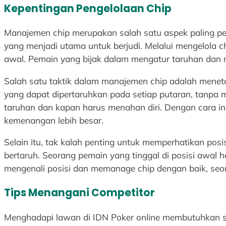
Kepentingan Pengelolaan Chip
Manajemen chip merupakan salah satu aspek paling pe
yang menjadi utama untuk berjudi. Melalui mengelola
awal. Pemain yang bijak dalam mengatur taruhan dan 
Salah satu taktik dalam manajemen chip adalah menet
yang dapat dipertaruhkan pada setiap putaran, tanpa m
taruhan dan kapan harus menahan diri. Dengan cara in
kemenangan lebih besar.
Selain itu, tak kalah penting untuk memperhatikan pos
bertaruh. Seorang pemain yang tinggal di posisi awal 
mengenali posisi dan memanage chip dengan baik, seo
Tips Menangani Competitor
Menghadapi lawan di IDN Poker online membutuhkan s