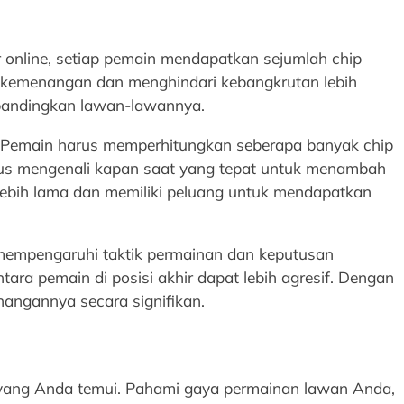
online, setiap pemain mendapatkan sejumlah chip
g kemenangan dan menghindari kebangkrutan lebih
ibandingkan lawan-lawannya.
i. Pemain harus memperhitungkan seberapa banyak chip
 harus mengenali kapan saat yang tepat untuk menambah
 lebih lama dan memiliki peluang untuk mendapatkan
a mempengaruhi taktik permainan dan keputusan
ra pemain di posisi akhir dapat lebih agresif. Dengan
angannya secara signifikan.
 yang Anda temui. Pahami gaya permainan lawan Anda,