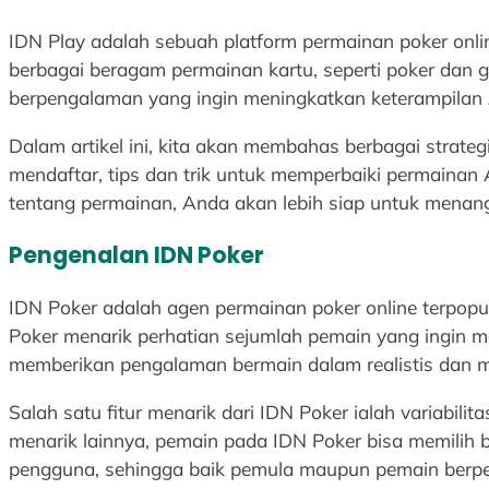
IDN Play adalah sebuah platform permainan poker onli
berbagai beragam permainan kartu, seperti poker dan
berpengalaman yang ingin meningkatkan keterampilan 
Dalam artikel ini, kita akan membahas berbagai stra
mendaftar, tips dan trik untuk memperbaiki permaina
tentang permainan, Anda akan lebih siap untuk menang
Pengenalan IDN Poker
IDN Poker adalah agen permainan poker online terpopul
Poker menarik perhatian sejumlah pemain yang ingin m
memberikan pengalaman bermain dalam realistis dan me
Salah satu fitur menarik dari IDN Poker ialah variabi
menarik lainnya, pemain pada IDN Poker bisa memilih 
pengguna, sehingga baik pemula maupun pemain berpeng