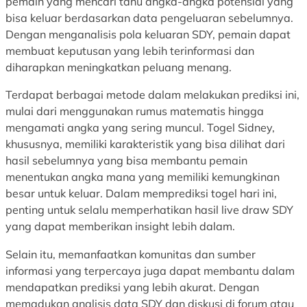
pemain yang mencari tahu angka-angka potensial yang
a
i
a
bisa keluar berdasarkan data pengeluaran sebelumnya.
4
H
n
Dengan menganalisis pola keluaran SDY, pemain dapat
D
a
k
membuat keputusan yang lebih terinformasi dan
r
u
diharapkan meningkatkan peluang menang.
a
4
p
D
Terdapat berbagai metode dalam melakukan prediksi ini,
a
mulai dari menggunakan rumus matematis hingga
n
mengamati angka yang sering muncul. Togel Sidney,
4
khususnya, memiliki karakteristik yang bisa dilihat dari
D
hasil sebelumnya yang bisa membantu pemain
menentukan angka mana yang memiliki kemungkinan
besar untuk keluar. Dalam memprediksi togel hari ini,
penting untuk selalu memperhatikan hasil live draw SDY
yang dapat memberikan insight lebih dalam.
Selain itu, memanfaatkan komunitas dan sumber
informasi yang terpercaya juga dapat membantu dalam
mendapatkan prediksi yang lebih akurat. Dengan
memadukan analisis data SDY dan diskusi di forum atau