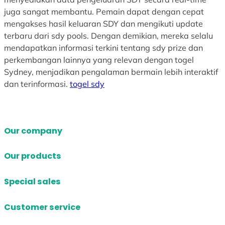
juga sangat membantu. Pemain dapat dengan cepat
mengakses hasil keluaran SDY dan mengikuti update
terbaru dari sdy pools. Dengan demikian, mereka selalu
mendapatkan informasi terkini tentang sdy prize dan
perkembangan lainnya yang relevan dengan togel
Sydney, menjadikan pengalaman bermain lebih interaktif
dan terinformasi.
togel sdy
Our company
Our products
Special sales
Customer service