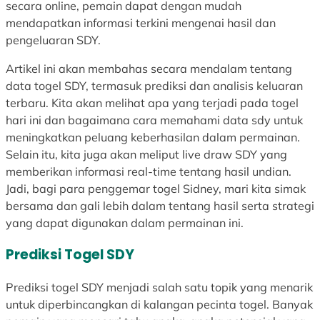
secara online, pemain dapat dengan mudah
g
n
u
mendapatkan informasi terkini mengenai hasil dan
i
t
h
pengeluaran SDY.
P
u
b
e
k
a
Artikel ini akan membahas secara mendalam tentang
m
P
g
data togel SDY, termasuk prediksi dan analisis keluaran
u
e
i
terbaru. Kita akan melihat apa yang terjadi pada togel
l
n
P
hari ini dan bagaimana cara memahami data sdy untuk
a
d
e
meningkatkan peluang keberhasilan dalam permainan.
d
a
m
Selain itu, kita juga akan meliput live draw SDY yang
i
t
u
memberikan informasi real-time tentang hasil undian.
C
a
l
Jadi, bagi para penggemar togel Sidney, mari kita simak
i
n
a
bersama dan gali lebih dalam tentang hasil serta strategi
t
g
d
yang dapat digunakan dalam permainan ini.
a
B
i
Prediksi Togel SDY
-
a
I
c
r
m
Prediksi togel SDY menjadi salah satu topik yang menarik
i
u
p
untuk diperbincangkan di kalangan pecinta togel. Banyak
t
d
i