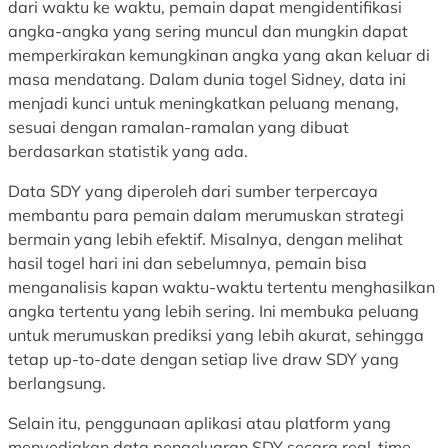
dari waktu ke waktu, pemain dapat mengidentifikasi
angka-angka yang sering muncul dan mungkin dapat
memperkirakan kemungkinan angka yang akan keluar di
masa mendatang. Dalam dunia togel Sidney, data ini
menjadi kunci untuk meningkatkan peluang menang,
sesuai dengan ramalan-ramalan yang dibuat
berdasarkan statistik yang ada.
Data SDY yang diperoleh dari sumber terpercaya
membantu para pemain dalam merumuskan strategi
bermain yang lebih efektif. Misalnya, dengan melihat
hasil togel hari ini dan sebelumnya, pemain bisa
menganalisis kapan waktu-waktu tertentu menghasilkan
angka tertentu yang lebih sering. Ini membuka peluang
untuk merumuskan prediksi yang lebih akurat, sehingga
tetap up-to-date dengan setiap live draw SDY yang
berlangsung.
Selain itu, penggunaan aplikasi atau platform yang
menyediakan data pengeluaran SDY secara real-time