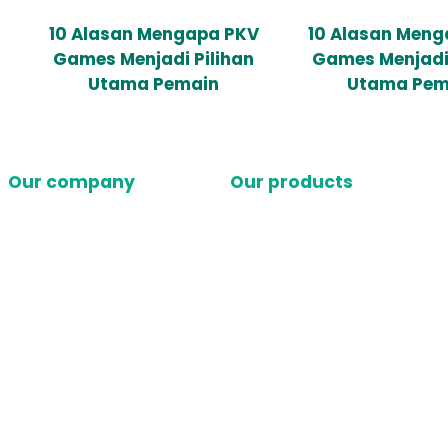
10 Alasan Mengapa PKV
10 Alasan Meng
Games Menjadi Pilihan
Games Menjadi 
Utama Pemain
Utama Pem
Our company
Our products