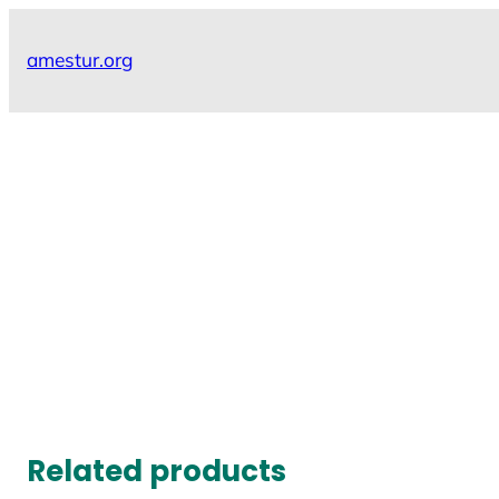
Skip
to
amestur.org
content
Related products