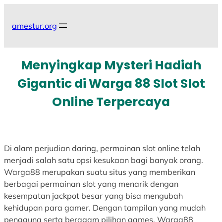
Skip
to
amestur.org
content
Menyingkap Mysteri Hadiah
Gigantic di Warga 88 Slot Slot
Online Terpercaya
Di alam perjudian daring, permainan slot online telah
menjadi salah satu opsi kesukaan bagi banyak orang.
Warga88 merupakan suatu situs yang memberikan
berbagai permainan slot yang menarik dengan
kesempatan jackpot besar yang bisa mengubah
kehidupan para gamer. Dengan tampilan yang mudah
pengguna serta beragam pilihan games, Warga88