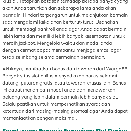
krusial. Tetapkan batasan terhadap berapa banyak yang
akan Anda taruhkan dan seberapa lama anda akan
bermain. Hindari terpengaruh untuk melanjutkan bermain
saat mengalami kekalahan berturut-turut. Usahakan
untuk membagi bankroll anda agar Anda dapat bermain
lebih lama dan memiliki lebih banyak kesempatan untuk
meraih jackpot. Mengelola waktu dan modal anda
dengan cermat dapat membantu menjaga emosi agar
tetap seimbang selama permainan permainan.
Akhirnya, manfaatkan bonus dan tawaran dari Warga88.
Banyak situs slot online menyediakan bonus selamat
datang, putaran gratis, atau tawaran khusus lain. Bonus
ini dapat menambah modal anda dan menawarkan
peluang yang lebih dalam bermain lebih banyak slot.
Selalu pastikan untuk memperhatikan syarat dan
ketentuan dari masing-masing promosi agar Anda dapat
memanfaatkan dengan maksimal.
Keuntungan Bermain Permainan Slot Daring