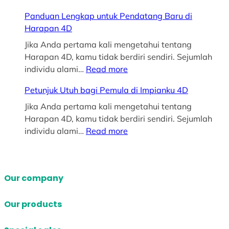
P
Panduan Lengkap untuk Pendatang Baru di
a
Harapan 4D
n
d
Jika Anda pertama kali mengetahui tentang
u
Harapan 4D, kamu tidak berdiri sendiri. Sejumlah
a
:
individu alami…
Read more
n
P
Petunjuk Utuh bagi Pemula di Impianku 4D
K
a
o
n
Jika Anda pertama kali mengetahui tentang
m
d
Harapan 4D, kamu tidak berdiri sendiri. Sejumlah
p
u
:
individu alami…
Read more
r
a
P
e
n
e
h
L
t
Our company
e
e
u
n
n
n
Our products
s
g
j
i
k
u
f
a
k