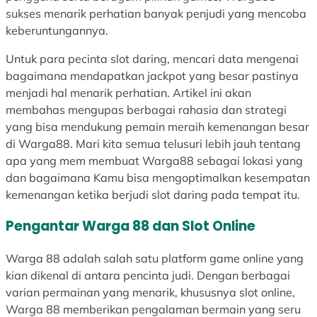
sukses menarik perhatian banyak penjudi yang mencoba
keberuntungannya.
Untuk para pecinta slot daring, mencari data mengenai
bagaimana mendapatkan jackpot yang besar pastinya
menjadi hal menarik perhatian. Artikel ini akan
membahas mengupas berbagai rahasia dan strategi
yang bisa mendukung pemain meraih kemenangan besar
di Warga88. Mari kita semua telusuri lebih jauh tentang
apa yang mem membuat Warga88 sebagai lokasi yang
dan bagaimana Kamu bisa mengoptimalkan kesempatan
kemenangan ketika berjudi slot daring pada tempat itu.
Pengantar Warga 88 dan Slot Online
Warga 88 adalah salah satu platform game online yang
kian dikenal di antara pencinta judi. Dengan berbagai
varian permainan yang menarik, khususnya slot online,
Warga 88 memberikan pengalaman bermain yang seru