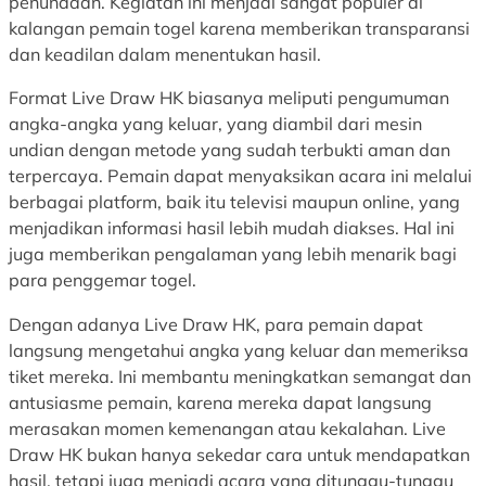
penundaan. Kegiatan ini menjadi sangat populer di
a
i
a
kalangan pemain togel karena memberikan transparansi
4
H
n
dan keadilan dalam menentukan hasil.
D
a
k
r
u
Format Live Draw HK biasanya meliputi pengumuman
a
4
angka-angka yang keluar, yang diambil dari mesin
p
D
undian dengan metode yang sudah terbukti aman dan
a
terpercaya. Pemain dapat menyaksikan acara ini melalui
n
berbagai platform, baik itu televisi maupun online, yang
4
menjadikan informasi hasil lebih mudah diakses. Hal ini
D
juga memberikan pengalaman yang lebih menarik bagi
para penggemar togel.
Dengan adanya Live Draw HK, para pemain dapat
langsung mengetahui angka yang keluar dan memeriksa
tiket mereka. Ini membantu meningkatkan semangat dan
antusiasme pemain, karena mereka dapat langsung
merasakan momen kemenangan atau kekalahan. Live
Draw HK bukan hanya sekedar cara untuk mendapatkan
hasil, tetapi juga menjadi acara yang ditunggu-tunggu