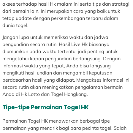
akses terhadap hasil Hk malam ini serta tips dan strategi
dari pemain lain. Ini merupakan cara yang baik untuk
tetap update dengan perkembangan terbaru dalam
dunia togel.
Jangan lupa untuk memeriksa waktu dan jadwal
pengundian secara rutin. Hasil Live Hk biasanya
diumumkan pada waktu tertentu, jadi penting untuk
mengetahui kapan pengundian berlangsung. Dengan
informasi waktu yang tepat, Anda bisa langsung
mengikuti hasil undian dan mengambil keputusan
berdasarkan hasil yang didapat. Mengakses informasi ini
secara rutin akan meningkatkan pengalaman bermain
Anda di Hk Lotto dan Togel Hongkong.
Tipe-tipe Permainan Togel HK
Permainan Togel HK menawarkan berbagai tipe
permainan yang menarik bagi para pecinta togel. Salah