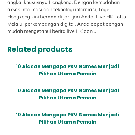
angka, khususnya Hongkong. Dengan kemudahan
akses informasi dan teknologi informasi, Togel
Hongkong kini berada di jari-jari Anda. Live HK Lotto
Melalui perkembangan digital, Anda dapat dengan
mudah mengetahui berita live HK dan…
Related products
10 Alasan Mengapa PKV Games Menjadi
Pilihan Utama Pemain
10 Alasan Mengapa PKV Games Menjadi
Pilihan Utama Pemain
10 Alasan Mengapa PKV Games Menjadi
Pilihan Utama Pemain