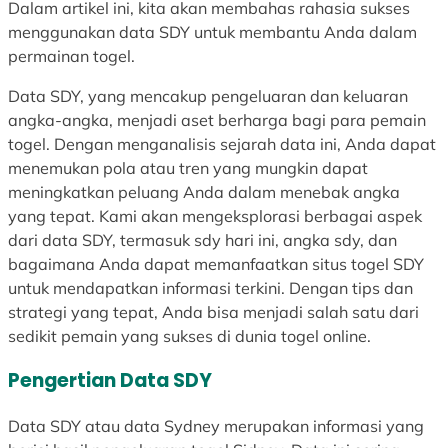
Dalam artikel ini, kita akan membahas rahasia sukses
g
n
u
menggunakan data SDY untuk membantu Anda dalam
i
t
h
permainan togel.
P
u
b
e
k
a
Data SDY, yang mencakup pengeluaran dan keluaran
m
P
g
angka-angka, menjadi aset berharga bagi para pemain
u
e
i
togel. Dengan menganalisis sejarah data ini, Anda dapat
l
n
P
menemukan pola atau tren yang mungkin dapat
a
d
e
meningkatkan peluang Anda dalam menebak angka
d
a
m
yang tepat. Kami akan mengeksplorasi berbagai aspek
i
t
u
dari data SDY, termasuk sdy hari ini, angka sdy, dan
C
a
l
bagaimana Anda dapat memanfaatkan situs togel SDY
i
n
a
untuk mendapatkan informasi terkini. Dengan tips dan
t
g
d
strategi yang tepat, Anda bisa menjadi salah satu dari
a
B
i
sedikit pemain yang sukses di dunia togel online.
-
a
I
Pengertian Data SDY
c
r
m
i
u
p
Data SDY atau data Sydney merupakan informasi yang
t
d
i