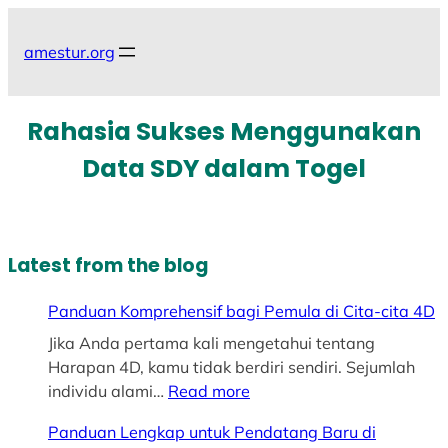
Skip
to
amestur.org
content
Rahasia Sukses Menggunakan
Data SDY dalam Togel
Latest from the blog
Panduan Komprehensif bagi Pemula di Cita-cita 4D
Jika Anda pertama kali mengetahui tentang
Harapan 4D, kamu tidak berdiri sendiri. Sejumlah
:
individu alami…
Read more
P
Panduan Lengkap untuk Pendatang Baru di
a