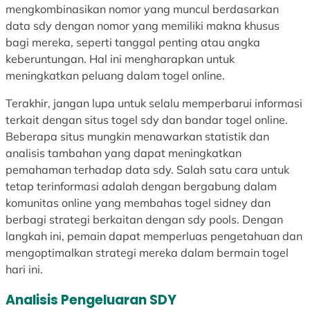
mengkombinasikan nomor yang muncul berdasarkan
data sdy dengan nomor yang memiliki makna khusus
bagi mereka, seperti tanggal penting atau angka
keberuntungan. Hal ini mengharapkan untuk
meningkatkan peluang dalam togel online.
Terakhir, jangan lupa untuk selalu memperbarui informasi
terkait dengan situs togel sdy dan bandar togel online.
Beberapa situs mungkin menawarkan statistik dan
analisis tambahan yang dapat meningkatkan
pemahaman terhadap data sdy. Salah satu cara untuk
tetap terinformasi adalah dengan bergabung dalam
komunitas online yang membahas togel sidney dan
berbagi strategi berkaitan dengan sdy pools. Dengan
langkah ini, pemain dapat memperluas pengetahuan dan
mengoptimalkan strategi mereka dalam bermain togel
hari ini.
Analisis Pengeluaran SDY