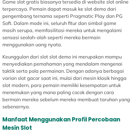
Game slot gratis biasanya tersedia di website slot online
terpercaya. Pemain dapat masuk ke slot demo dari
pengembang ternama seperti Pragmatic Play dan PG
Soft. Dalam mode ini, seluruh fitur dan simbol game
masih serupa, memfasilitasi mereka untuk mengalami
sensasi seolah-olah seperti mereka bermain
menggunakan uang nyata.
Keunggulan dari slot slot demo ini merupakan mampu
menyediakan pemahaman yang mendalam mengenai
taktik serta pola permainan. Dengan adanya berbagai
varian slot gacor saat ini, mulai dari mesin klasik hingga
slot modern, para pemain memiliki kesempatan untuk
menemukan yang mana paling cocok dengan cara
bermain mereka sebelum mereka membuat taruhan yang
sebenarnya.
Manfaat Menggunakan Profil Percobaan
Mesin Slot