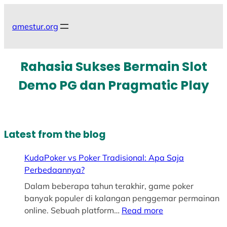
Skip
to
amestur.org
content
Rahasia Sukses Bermain Slot
Demo PG dan Pragmatic Play
Latest from the blog
KudaPoker vs Poker Tradisional: Apa Saja
Perbedaannya?
Dalam beberapa tahun terakhir, game poker
banyak populer di kalangan penggemar permainan
:
online. Sebuah platform…
Read more
K