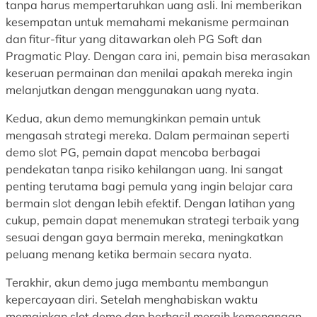
tanpa harus mempertaruhkan uang asli. Ini memberikan
kesempatan untuk memahami mekanisme permainan
dan fitur-fitur yang ditawarkan oleh PG Soft dan
Pragmatic Play. Dengan cara ini, pemain bisa merasakan
keseruan permainan dan menilai apakah mereka ingin
melanjutkan dengan menggunakan uang nyata.
Kedua, akun demo memungkinkan pemain untuk
mengasah strategi mereka. Dalam permainan seperti
demo slot PG, pemain dapat mencoba berbagai
pendekatan tanpa risiko kehilangan uang. Ini sangat
penting terutama bagi pemula yang ingin belajar cara
bermain slot dengan lebih efektif. Dengan latihan yang
cukup, pemain dapat menemukan strategi terbaik yang
sesuai dengan gaya bermain mereka, meningkatkan
peluang menang ketika bermain secara nyata.
Terakhir, akun demo juga membantu membangun
kepercayaan diri. Setelah menghabiskan waktu
memainkan slot demo dan berhasil meraih kemenangan