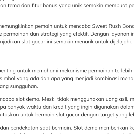
lihan tema dan fitur bonus yang unik semakin membuat p
memungkinkan pemain untuk mencoba Sweet Rush Bonanza
ermainan dan strategi yang efektif. Dengan layanan i
dikan slot gacor ini semakin menarik untuk dijelajahi.
penting untuk memahami mekanisme permainan terlebih 
ol-simbol yang ada dan apa yang menjadi kombinasi men
uang sungguhan.
mencoba slot demo. Meski tidak menggunakan uang asli,
a banyak waktu dan kredit yang ingin digunakan dalam s
skan untuk bermain slot gacor dengan target yang lebih
i dan pendekatan saat bermain. Slot demo memberikan k