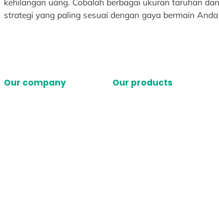
kehilangan uang. Cobalah berbagai ukuran taruhan d
strategi yang paling sesuai dengan gaya bermain Anda
Our company
Our products