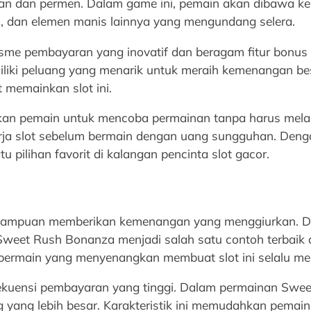
isan dan permen. Dalam game ini, pemain akan dibawa 
n, dan elemen manis lainnya yang mengundang selera.
isme pembayaran yang inovatif dan beragam fitur bon
iliki peluang yang menarik untuk meraih kemenangan besa
memainkan slot ini.
an pemain untuk mencoba permainan tanpa harus melaku
erja slot sebelum bermain dengan uang sungguhan. Den
ilihan favorit di kalangan pencinta slot gacor.
kemampuan memberikan kemenangan yang menggiurkan. Den
Sweet Rush Bonanza menjadi salah satu contoh terbaik
ermain yang menyenangkan membuat slot ini selalu menja
frekuensi pembayaran yang tinggi. Dalam permainan Sw
ang yang lebih besar. Karakteristik ini memudahkan pe