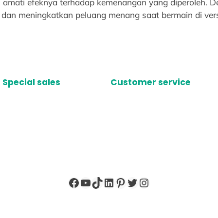
an amati efeknya terhadap kemenangan yang diperoleh.
 dan meningkatkan peluang menang saat bermain di versi
Special sales
Customer service
Facebook
YouTube
TikTok
LinkedIn
Pinterest
Twitter
Instagram