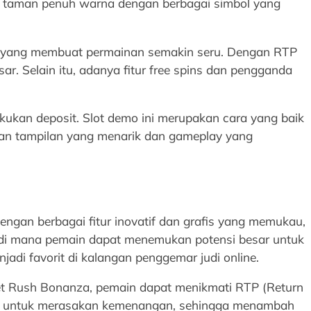
ke taman penuh warna dengan berbagai simbol yang
us yang membuat permainan semakin seru. Dengan RTP
r. Selain itu, adanya fitur free spins dan pengganda
kan deposit. Slot demo ini merupakan cara yang baik
gan tampilan yang menarik dan gameplay yang
gan berbagai fitur inovatif dan grafis yang memukau,
 di mana pemain dapat menemukan potensi besar untuk
di favorit di kalangan penggemar judi online.
eet Rush Bonanza, pemain dapat menikmati RTP (Return
main untuk merasakan kemenangan, sehingga menambah