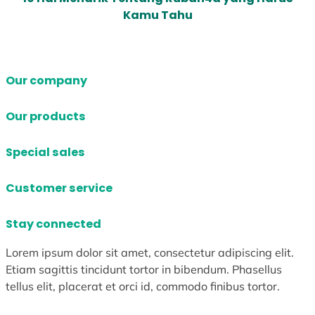
Kamu Tahu
Our company
Our products
Special sales
Customer service
Stay connected
Lorem ipsum dolor sit amet, consectetur adipiscing elit.
Etiam sagittis tincidunt tortor in bibendum. Phasellus
tellus elit, placerat et orci id, commodo finibus tortor.