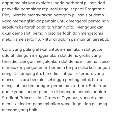
dapat melakukan explorasi pada berbagai pilihan dari
penyedia permainan reputasi tinggi seperti Pragmatic
Play. Mereka menawarkan beragam pilihan slot demo
yang memungkinkan pemain untuk mengenal permainan
sebelum bertaruh pada taruhan nyata. Menggunakan
akun demo slot, pemain bisa berlatih dan mengetahui
mekanisme serta fitur-fitur di dalam permainan tersebut.
Cara yang paling efektif untuk menemukan slot gacor
adalah dengan menggunakan slot demo gratis yang
tersedia. Dengan menjalankan slot demo ini, pemain bisa
merasakan pengalaman bermain tanpa risiko kehilangan
uang. Di samping itu, tersedia slot gacor terbaru yang
muncul secara berkala, sehingga penting untuk tetap
mengikuti perkembangan permainan terbaru. Beberapa
game yang sangat populer di kalangan pemain adalah
Starlight Princess dan Gates of Olympus, yang dikenal
memiliki tingkat pengembalian yang tinggi dan peluang
menang yang baik.