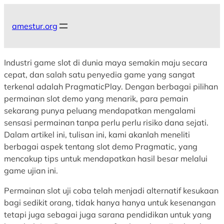
Skip
to
amestur.org
content
Industri game slot di dunia maya semakin maju secara
cepat, dan salah satu penyedia game yang sangat
terkenal adalah PragmaticPlay. Dengan berbagai pilihan
permainan slot demo yang menarik, para pemain
sekarang punya peluang mendapatkan mengalami
sensasi permainan tanpa perlu perlu risiko dana sejati.
Dalam artikel ini, tulisan ini, kami akanlah meneliti
berbagai aspek tentang slot demo Pragmatic, yang
mencakup tips untuk mendapatkan hasil besar melalui
game ujian ini.
Permainan slot uji coba telah menjadi alternatif kesukaan
bagi sedikit orang, tidak hanya hanya untuk kesenangan
tetapi juga sebagai juga sarana pendidikan untuk yang