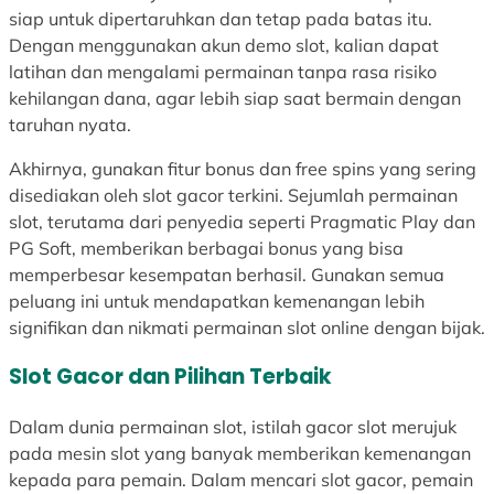
siap untuk dipertaruhkan dan tetap pada batas itu.
Dengan menggunakan akun demo slot, kalian dapat
latihan dan mengalami permainan tanpa rasa risiko
kehilangan dana, agar lebih siap saat bermain dengan
taruhan nyata.
Akhirnya, gunakan fitur bonus dan free spins yang sering
disediakan oleh slot gacor terkini. Sejumlah permainan
slot, terutama dari penyedia seperti Pragmatic Play dan
PG Soft, memberikan berbagai bonus yang bisa
memperbesar kesempatan berhasil. Gunakan semua
peluang ini untuk mendapatkan kemenangan lebih
signifikan dan nikmati permainan slot online dengan bijak.
Slot Gacor dan Pilihan Terbaik
Dalam dunia permainan slot, istilah gacor slot merujuk
pada mesin slot yang banyak memberikan kemenangan
kepada para pemain. Dalam mencari slot gacor, pemain