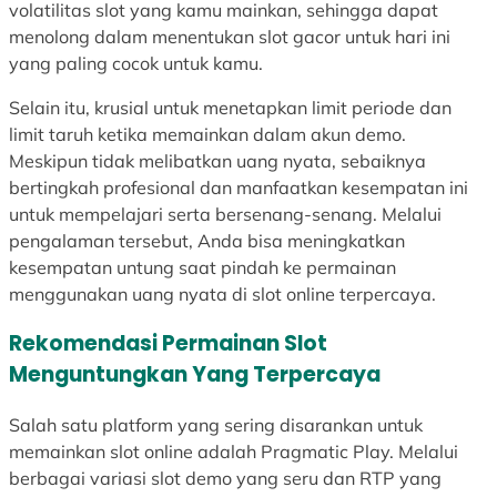
volatilitas slot yang kamu mainkan, sehingga dapat
menolong dalam menentukan slot gacor untuk hari ini
yang paling cocok untuk kamu.
Selain itu, krusial untuk menetapkan limit periode dan
limit taruh ketika memainkan dalam akun demo.
Meskipun tidak melibatkan uang nyata, sebaiknya
bertingkah profesional dan manfaatkan kesempatan ini
untuk mempelajari serta bersenang-senang. Melalui
pengalaman tersebut, Anda bisa meningkatkan
kesempatan untung saat pindah ke permainan
menggunakan uang nyata di slot online terpercaya.
Rekomendasi Permainan Slot
Menguntungkan Yang Terpercaya
Salah satu platform yang sering disarankan untuk
memainkan slot online adalah Pragmatic Play. Melalui
berbagai variasi slot demo yang seru dan RTP yang