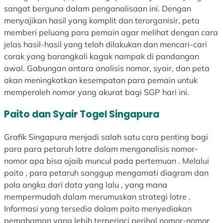
sangat berguna dalam penganalisaan ini. Dengan
menyajikan hasil yang komplit dan terorganisir, peta
memberi peluang para pemain agar melihat dengan cara
jelas hasil-hasil yang telah dilakukan dan mencari-cari
corak yang barangkali kagak nampak di pandangan
awal. Gabungan antara analisis nomor, syair, dan peta
akan meningkatkan kesempatan para pemain untuk
memperoleh nomor yang akurat bagi SGP hari ini.
Paito dan Syair Togel Singapura
Grafik Singapura menjadi salah satu cara penting bagi
para para petaruh lotre dalam menganalisis nomor-
nomor apa bisa ajaib muncul pada pertemuan . Melalui
paito , para petaruh sanggup mengamati diagram dan
pola angka dari data yang lalu , yang mana
mempermudah dalam merumuskan strategi lotre .
Informasi yang tersedia dalam paito menyediakan
pemahaman yang lebih terperinci perihal nomor-nomor