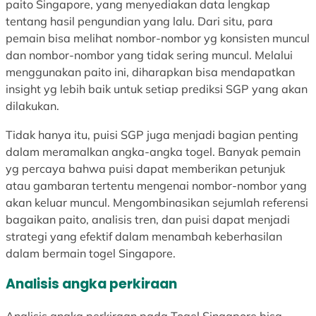
paito Singapore, yang menyediakan data lengkap
tentang hasil pengundian yang lalu. Dari situ, para
pemain bisa melihat nombor-nombor yg konsisten muncul
dan nombor-nombor yang tidak sering muncul. Melalui
menggunakan paito ini, diharapkan bisa mendapatkan
insight yg lebih baik untuk setiap prediksi SGP yang akan
dilakukan.
Tidak hanya itu, puisi SGP juga menjadi bagian penting
dalam meramalkan angka-angka togel. Banyak pemain
yg percaya bahwa puisi dapat memberikan petunjuk
atau gambaran tertentu mengenai nombor-nombor yang
akan keluar muncul. Mengombinasikan sejumlah referensi
bagaikan paito, analisis tren, dan puisi dapat menjadi
strategi yang efektif dalam menambah keberhasilan
dalam bermain togel Singapore.
Analisis angka perkiraan