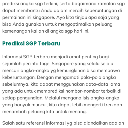
prediksi angka sgp terkini, serta bagaimana ramalan sgp
dapat membantu Anda dalam meraih keberuntungan di
permainan ini singapore. Ayo kita tinjau apa saja yang
bisa Anda gunakan untuk mengoptimalkan peluang
kemenangan kalian di angka sgp hari ini.
Prediksi SGP Terbaru
Informasi SGP terbaru menjadi amat penting bagi
sejumlah pecinta togel Singapore yang selalu selalu
mencari angka-angka yg kemungkinan bisa membawa
keberuntungan. Dengan mengamati pola-pola angka
sebelumnya, kita dapat menggunakan data-data lama
yang ada untuk memprediksi nombor-nombor terbaik di
setiap pengundian. Melalui menganalisis angka-angka
yang banyak muncul, kita dapat lebih mengerti tren dan
menambah peluang kita untuk menang.
Salah satu referensi informasi yg bisa diandalkan adalah