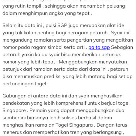
yang rutin tampil , sehingga akan menambah peluang
dalam menghimpun angka yang tepat .
Selain itu data ini , puisi SGP juga merupakan alat ide
yang tak kalah penting bagi beragam petaruh . Syair ini
mengandung ramalan serta pengertian yang mengaitkan
nomor pada ragam simbol serta arti .
paito sgp
Sebagian
petaruh yakin kalau syair bisa memberikan petunjuk
nomor yang lebih tepat . Menggabungkan menyatukan
petunjuk dari ramalan serta data dari data ini , petaruh
bisa merumuskan prediksi yang lebih matang bagi setiap
pertandingan togel .
Gabungan di antara data ini dan syair menghasilkan
pendekatan yang lebih komprehensif untuk berjudi togel
Singapore . Pemain yang dapat menggabungkan dua
sumber ini biasanya lebih sukses berhasil dalam
menghasilkan ramalan Togel Singapura . Dengan terus
menerus dan memperhatikan tren yang berlangsung ,