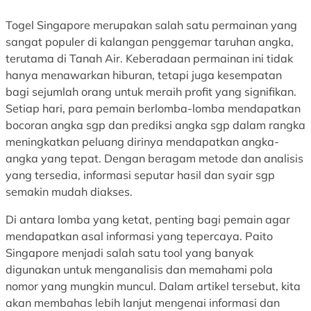
Togel Singapore merupakan salah satu permainan yang
sangat populer di kalangan penggemar taruhan angka,
terutama di Tanah Air. Keberadaan permainan ini tidak
hanya menawarkan hiburan, tetapi juga kesempatan
bagi sejumlah orang untuk meraih profit yang signifikan.
Setiap hari, para pemain berlomba-lomba mendapatkan
bocoran angka sgp dan prediksi angka sgp dalam rangka
meningkatkan peluang dirinya mendapatkan angka-
angka yang tepat. Dengan beragam metode dan analisis
yang tersedia, informasi seputar hasil dan syair sgp
semakin mudah diakses.
Di antara lomba yang ketat, penting bagi pemain agar
mendapatkan asal informasi yang tepercaya. Paito
Singapore menjadi salah satu tool yang banyak
digunakan untuk menganalisis dan memahami pola
nomor yang mungkin muncul. Dalam artikel tersebut, kita
akan membahas lebih lanjut mengenai informasi dan