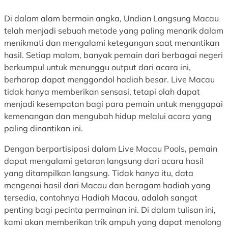
Di dalam alam bermain angka, Undian Langsung Macau
telah menjadi sebuah metode yang paling menarik dalam
menikmati dan mengalami ketegangan saat menantikan
hasil. Setiap malam, banyak pemain dari berbagai negeri
berkumpul untuk menunggu output dari acara ini,
berharap dapat menggondol hadiah besar. Live Macau
tidak hanya memberikan sensasi, tetapi olah dapat
menjadi kesempatan bagi para pemain untuk menggapai
kemenangan dan mengubah hidup melalui acara yang
paling dinantikan ini.
Dengan berpartisipasi dalam Live Macau Pools, pemain
dapat mengalami getaran langsung dari acara hasil
yang ditampilkan langsung. Tidak hanya itu, data
mengenai hasil dari Macau dan beragam hadiah yang
tersedia, contohnya Hadiah Macau, adalah sangat
penting bagi pecinta permainan ini. Di dalam tulisan ini,
kami akan memberikan trik ampuh yang dapat menolong