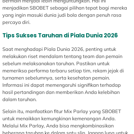
bermain menjadi lebih menguntungkan. Hal ini
menjadikan SBOBET sebagai pilihan tepat bagi mereka
yang ingin masuki dunia judi bola dengan penuh rasa
percaya diri.
Tips Sukses Taruhan di Piala Dunia 2026
Saat menghadapi Piala Dunia 2026, penting untuk
melakukan riset mendalam tentang team dan pemain
sebelum melaksanakan taruhan. Pastikan untuk
memeriksa performa terbaru setiap tim, rekam jejak di
turnamen sebelumnya, serta kesehatan pemain.
Informasi ini dapat memengaruhi signifikan terhadap
hasil pertandingan dan memberikan Anda kelebihan
dalam taruhan.
Selain itu, manfaatkan fitur Mix Parlay yang SBOBET
untuk menaikkan kemungkinan kemenangan Anda.
Melalui Mix Parlay, Anda bisa mengkombinasikan
beberapa taruhan ke dalam satu slip. Jangan lupa untuk