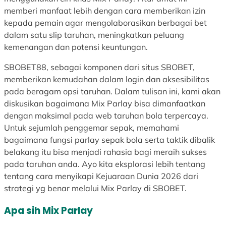
b
p
U
memberi manfaat lebih dengan cara memberikan izin
a
u
t
kepada pemain agar mengolaborasikan berbagai bet
g
n
u
dalam satu slip taruhan, meningkatkan peluang
i
t
h
kemenangan dan potensi keuntungan.
P
u
b
e
k
a
SBOBET88, sebagai komponen dari situs SBOBET,
m
P
g
memberikan kemudahan dalam login dan aksesibilitas
u
e
i
pada beragam opsi taruhan. Dalam tulisan ini, kami akan
l
n
P
diskusikan bagaimana Mix Parlay bisa dimanfaatkan
a
d
e
dengan maksimal pada web taruhan bola terpercaya.
d
a
m
Untuk sejumlah penggemar sepak, memahami
i
t
u
bagaimana fungsi parlay sepak bola serta taktik dibalik
C
a
l
belakang itu bisa menjadi rahasia bagi meraih sukses
i
n
a
pada taruhan anda. Ayo kita eksplorasi lebih tentang
t
g
d
tentang cara menyikapi Kejuaraan Dunia 2026 dari
a
B
i
strategi yg benar melalui Mix Parlay di SBOBET.
-
a
I
Apa sih Mix Parlay
c
r
m
i
u
p