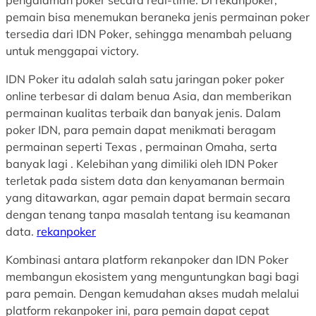
pemain bisa menemukan beraneka jenis permainan poker
tersedia dari IDN Poker, sehingga menambah peluang
untuk menggapai victory.
IDN Poker itu adalah salah satu jaringan poker poker
online terbesar di dalam benua Asia, dan memberikan
permainan kualitas terbaik dan banyak jenis. Dalam
poker IDN, para pemain dapat menikmati beragam
permainan seperti Texas , permainan Omaha, serta
banyak lagi . Kelebihan yang dimiliki oleh IDN Poker
terletak pada sistem data dan kenyamanan bermain
yang ditawarkan, agar pemain dapat bermain secara
dengan tenang tanpa masalah tentang isu keamanan
data.
rekanpoker
Kombinasi antara platform rekanpoker dan IDN Poker
membangun ekosistem yang menguntungkan bagi bagi
para pemain. Dengan kemudahan akses mudah melalui
platform rekanpoker ini, para pemain dapat cepat