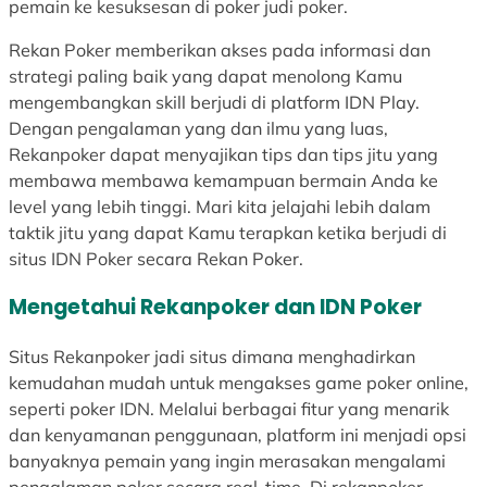
pemain ke kesuksesan di poker judi poker.
Rekan Poker memberikan akses pada informasi dan
strategi paling baik yang dapat menolong Kamu
mengembangkan skill berjudi di platform IDN Play.
Dengan pengalaman yang dan ilmu yang luas,
Rekanpoker dapat menyajikan tips dan tips jitu yang
membawa membawa kemampuan bermain Anda ke
level yang lebih tinggi. Mari kita jelajahi lebih dalam
taktik jitu yang dapat Kamu terapkan ketika berjudi di
situs IDN Poker secara Rekan Poker.
Mengetahui Rekanpoker dan IDN Poker
Situs Rekanpoker jadi situs dimana menghadirkan
kemudahan mudah untuk mengakses game poker online,
seperti poker IDN. Melalui berbagai fitur yang menarik
dan kenyamanan penggunaan, platform ini menjadi opsi
banyaknya pemain yang ingin merasakan mengalami
pengalaman poker secara real-time. Di rekanpoker,