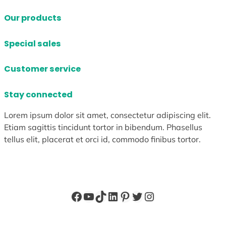
Our products
Special sales
Customer service
Stay connected
Lorem ipsum dolor sit amet, consectetur adipiscing elit.
Etiam sagittis tincidunt tortor in bibendum. Phasellus
tellus elit, placerat et orci id, commodo finibus tortor.
Facebook
YouTube
TikTok
LinkedIn
Pinterest
Twitter
Instagram