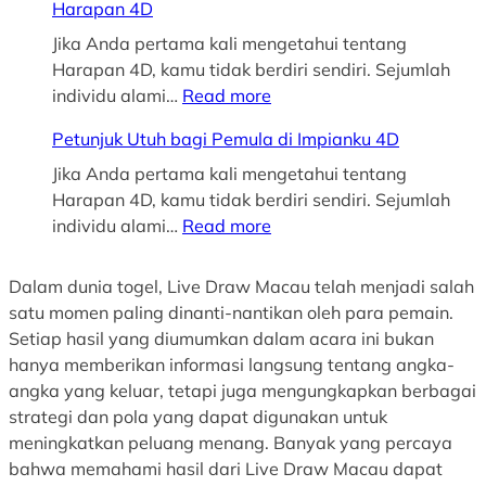
Harapan 4D
n
d
Jika Anda pertama kali mengetahui tentang
u
Harapan 4D, kamu tidak berdiri sendiri. Sejumlah
a
:
individu alami…
Read more
n
P
Petunjuk Utuh bagi Pemula di Impianku 4D
K
a
o
n
Jika Anda pertama kali mengetahui tentang
m
d
Harapan 4D, kamu tidak berdiri sendiri. Sejumlah
p
u
:
individu alami…
Read more
r
a
P
e
n
e
Dalam dunia togel, Live Draw Macau telah menjadi salah
h
L
t
satu momen paling dinanti-nantikan oleh para pemain.
e
e
u
Setiap hasil yang diumumkan dalam acara ini bukan
n
n
n
hanya memberikan informasi langsung tentang angka-
s
g
j
angka yang keluar, tetapi juga mengungkapkan berbagai
i
k
u
strategi dan pola yang dapat digunakan untuk
f
a
k
meningkatkan peluang menang. Banyak yang percaya
b
p
U
bahwa memahami hasil dari Live Draw Macau dapat
a
u
t