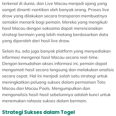
terkenal di dunia, dan Live Macau menjadi ajang yang
sangat dinanti-nantikan oleh banyak orang. Proses live
draw yang dilakukan secara transparan membuatnya
semakin menarik bagi pemain. Mereka yang mengikuti
hasil Macau dengan saksama dapat merencanakan
strategi bermain yang lebih matang berdasarkan data
yang diperoleh dari hasil live draw.
Selain itu, ada juga banyak platform yang menyediakan
informasi mengenai hasil Macau secara real-time.
Dengan kemudahan akses informasi ini, pemain dapat
mengamati hasil secara langsung dan melakukan analisis
secara cepat. Hal ini menjadi salah satu strategi untuk
meningkatkan peluang sukses dalam permainan Toto
Macau dan Macau Pools. Mengumpulkan dan
menganalisis hasil-hasil sebelumnya adalah kunci untuk
menemukan rahasia sukses dalam bermain.
Strategi Sukses dalam Togel