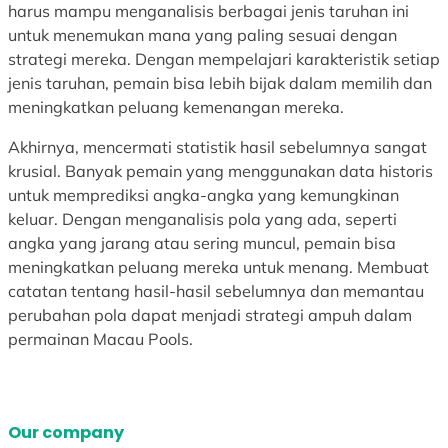
harus mampu menganalisis berbagai jenis taruhan ini
untuk menemukan mana yang paling sesuai dengan
strategi mereka. Dengan mempelajari karakteristik setiap
jenis taruhan, pemain bisa lebih bijak dalam memilih dan
meningkatkan peluang kemenangan mereka.
Akhirnya, mencermati statistik hasil sebelumnya sangat
krusial. Banyak pemain yang menggunakan data historis
untuk memprediksi angka-angka yang kemungkinan
keluar. Dengan menganalisis pola yang ada, seperti
angka yang jarang atau sering muncul, pemain bisa
meningkatkan peluang mereka untuk menang. Membuat
catatan tentang hasil-hasil sebelumnya dan memantau
perubahan pola dapat menjadi strategi ampuh dalam
permainan Macau Pools.
Our company