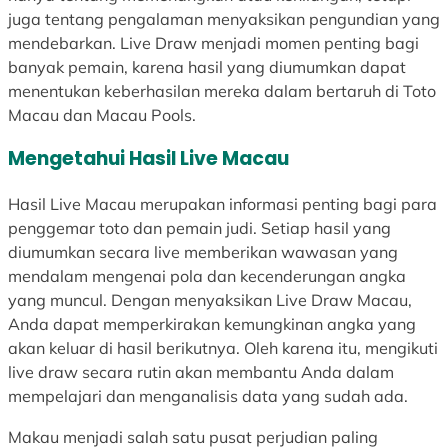
juga tentang pengalaman menyaksikan pengundian yang
mendebarkan. Live Draw menjadi momen penting bagi
banyak pemain, karena hasil yang diumumkan dapat
menentukan keberhasilan mereka dalam bertaruh di Toto
Macau dan Macau Pools.
Mengetahui Hasil Live Macau
Hasil Live Macau merupakan informasi penting bagi para
penggemar toto dan pemain judi. Setiap hasil yang
diumumkan secara live memberikan wawasan yang
mendalam mengenai pola dan kecenderungan angka
yang muncul. Dengan menyaksikan Live Draw Macau,
Anda dapat memperkirakan kemungkinan angka yang
akan keluar di hasil berikutnya. Oleh karena itu, mengikuti
live draw secara rutin akan membantu Anda dalam
mempelajari dan menganalisis data yang sudah ada.
Makau menjadi salah satu pusat perjudian paling