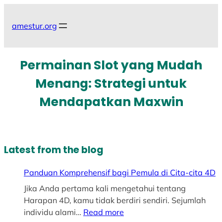
Skip
to
amestur.org
content
Permainan Slot yang Mudah
Menang: Strategi untuk
Mendapatkan Maxwin
Latest from the blog
Panduan Komprehensif bagi Pemula di Cita-cita 4D
Jika Anda pertama kali mengetahui tentang
Harapan 4D, kamu tidak berdiri sendiri. Sejumlah
:
individu alami…
Read more