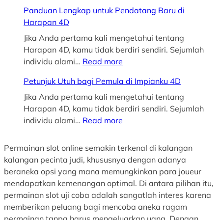
P
Panduan Lengkap untuk Pendatang Baru di
a
Harapan 4D
n
d
Jika Anda pertama kali mengetahui tentang
u
Harapan 4D, kamu tidak berdiri sendiri. Sejumlah
a
:
individu alami…
Read more
n
P
Petunjuk Utuh bagi Pemula di Impianku 4D
K
a
o
n
Jika Anda pertama kali mengetahui tentang
m
d
Harapan 4D, kamu tidak berdiri sendiri. Sejumlah
p
u
:
individu alami…
Read more
r
a
P
e
n
e
Permainan slot online semakin terkenal di kalangan
h
L
t
kalangan pecinta judi, khususnya dengan adanya
e
e
u
beraneka opsi yang mana memungkinkan para joueur
n
n
n
mendapatkan kemenangan optimal. Di antara pilihan itu,
s
g
j
permainan slot uji coba adalah sangatlah interes karena
i
k
u
memberikan peluang bagi mencoba aneka ragam
f
a
k
permainan tanpa harus mengeluarkan uang. Dengan