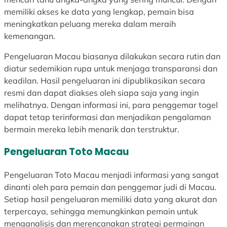
memiliki akses ke data yang lengkap, pemain bisa
meningkatkan peluang mereka dalam meraih
kemenangan.
Pengeluaran Macau biasanya dilakukan secara rutin dan
diatur sedemikian rupa untuk menjaga transparansi dan
keadilan. Hasil pengeluaran ini dipublikasikan secara
resmi dan dapat diakses oleh siapa saja yang ingin
melihatnya. Dengan informasi ini, para penggemar togel
dapat tetap terinformasi dan menjadikan pengalaman
bermain mereka lebih menarik dan terstruktur.
Pengeluaran Toto Macau
Pengeluaran Toto Macau menjadi informasi yang sangat
dinanti oleh para pemain dan penggemar judi di Macau.
Setiap hasil pengeluaran memiliki data yang akurat dan
terpercaya, sehingga memungkinkan pemain untuk
menganalisis dan merencanakan strategi permainan