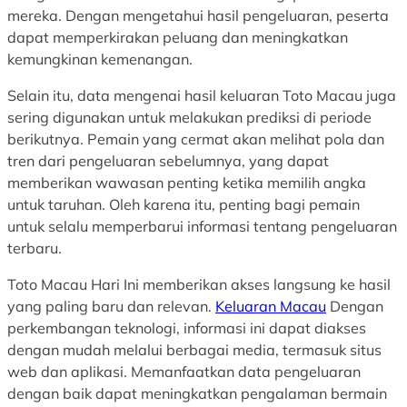
mereka. Dengan mengetahui hasil pengeluaran, peserta
dapat memperkirakan peluang dan meningkatkan
kemungkinan kemenangan.
Selain itu, data mengenai hasil keluaran Toto Macau juga
sering digunakan untuk melakukan prediksi di periode
berikutnya. Pemain yang cermat akan melihat pola dan
tren dari pengeluaran sebelumnya, yang dapat
memberikan wawasan penting ketika memilih angka
untuk taruhan. Oleh karena itu, penting bagi pemain
untuk selalu memperbarui informasi tentang pengeluaran
terbaru.
Toto Macau Hari Ini memberikan akses langsung ke hasil
yang paling baru dan relevan.
Keluaran Macau
Dengan
perkembangan teknologi, informasi ini dapat diakses
dengan mudah melalui berbagai media, termasuk situs
web dan aplikasi. Memanfaatkan data pengeluaran
dengan baik dapat meningkatkan pengalaman bermain