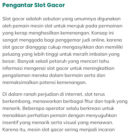
Pengantar Slot Gacor
t
d
i
a
i
a
Slot gacor adalah sebutan yang umumnya digunakan
4
H
n
oleh pemain mesin slot untuk merujuk pada permainan
D
a
k
yang kerap menghasilkan kemenangan. Konsep ini
r
u
sangat menggoda bagi penggemar judi online, karena
a
4
slot gacor dianggap cukup mengasyikkan dan memiliki
p
D
peluang yang lebih tinggi untuk meraih imbalan yang
a
besar. Banyak sekali petaruh yang mencari tahu
n
informasi mengenai slot gacor untuk meningkatkan
4
pengalaman mereka dalam bermain serta dan
D
memaksimalkan potensi kemenangan.
Di dalam ranah perjudian di internet, slot terus
berkembang, menawarkan berbagai fitur dan topik yang
menarik. Beberapa operator selalu berkreasi untuk
menaikkan perhatian pemain dengan menyuguhkan
insentif yang menarik serta visual yang menawan.
Karena itu, mesin slot gacor sering menjadi incaran