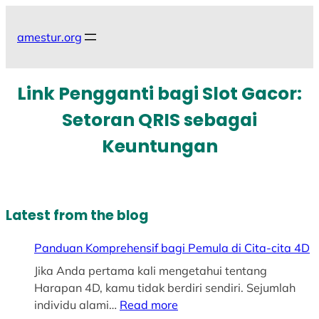
Skip
to
amestur.org
content
Link Pengganti bagi Slot Gacor:
Setoran QRIS sebagai
Keuntungan
Latest from the blog
Panduan Komprehensif bagi Pemula di Cita-cita 4D
Jika Anda pertama kali mengetahui tentang
Harapan 4D, kamu tidak berdiri sendiri. Sejumlah
:
individu alami…
Read more