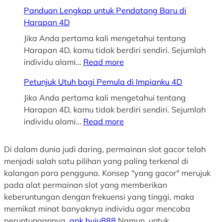
P
Panduan Lengkap untuk Pendatang Baru di
a
Harapan 4D
n
d
Jika Anda pertama kali mengetahui tentang
u
Harapan 4D, kamu tidak berdiri sendiri. Sejumlah
a
:
individu alami…
Read more
n
P
Petunjuk Utuh bagi Pemula di Impianku 4D
K
a
o
n
Jika Anda pertama kali mengetahui tentang
m
d
Harapan 4D, kamu tidak berdiri sendiri. Sejumlah
p
u
:
individu alami…
Read more
r
a
P
e
n
e
Di dalam dunia judi daring, permainan slot gacor telah
h
L
t
menjadi salah satu pilihan yang paling terkenal di
e
e
u
kalangan para pengguna. Konsep "yang gacor" merujuk
n
n
n
pada alat permainan slot yang memberikan
s
g
j
keberuntungan dengan frekuensi yang tinggi, maka
i
k
u
memikat minat banyaknya individu agar mencoba
f
a
k
peruntungannya.
apk buju888
Namun, untuk