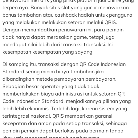
terpercaya. Banyak situs slot yang gacor menawarkan
bonus tambahan atau cashback hadiah untuk pengguna
yang melakukan melakukan setoran melalui QRIS.
Dengan memanfaatkan penawaran ini, para pemain
tidak hanya dapat merasakan game, tetapi juga
mendapat nilai lebih dari transaksi transaksi. Ini
kesempatan kesempatan yang sayang.
Di samping itu, transaksi dengan QR Code Indonesian
Standard sering minim biaya tambahan jika
dibandingkan metode pembayaran pembayaran.
Sebagian besar operator yang tidak tidak
memberlakukan biaya administrasi untuk setoran QR
Code Indonesian Standard, menjadikannya pilihan yang
lebih lebih ekonomis. Terlebih lagi, karena sistem yang
terintegrasi nasional, QRIS memberikan garansi
kecepatan dan aman pada setiap transaksi, sehingga
pemain pemain dapat berfokus pada bermain tanpa
khawatir mengenai masalah pembayaran.