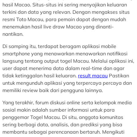
hasil Macao. Situs-situs ini sering menyajikan keluaran
terkini dan data yang relevan. Dengan mengakses situs
resmi Toto Macau, para pemain dapat dengan mudah
menemukan hasil live draw Macao yang dinanti-
nantikan.
Di samping itu, terdapat beragam aplikasi mobile
smartphone yang menawarkan menawarkan notifikasi
langsung tentang output togel Macau. Melalui aplikasi ini,
user dapat menerima data dalam real-time dan agar
tidak ketinggalan hasil keluaran.
result macau
Pastikan
untuk mengunduh aplikasi yang terpercaya percaya dan
memiliki review baik dari pengguna lainnya.
Yang terakhir, forum diskusi online serta kelompok media
sosial makin adalah sumber informasi untuk para
penggemar Togel Macau. Di situ, anggota komunitas
sering berbagi data, analisis, dan prediksi yang bisa
membantu sebagai perencanaan bertaruh. Mengikuti