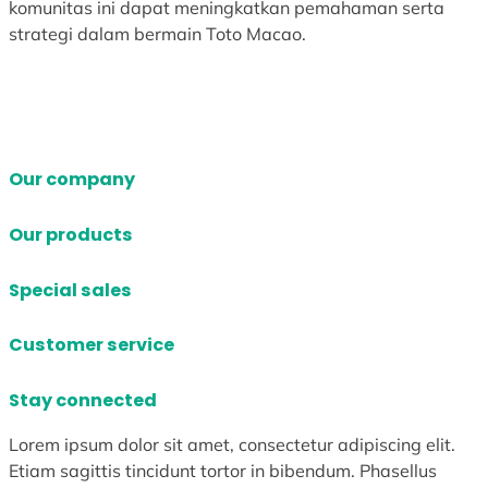
komunitas ini dapat meningkatkan pemahaman serta
strategi dalam bermain Toto Macao.
Our company
Our products
Special sales
Customer service
Stay connected
Lorem ipsum dolor sit amet, consectetur adipiscing elit.
Etiam sagittis tincidunt tortor in bibendum. Phasellus