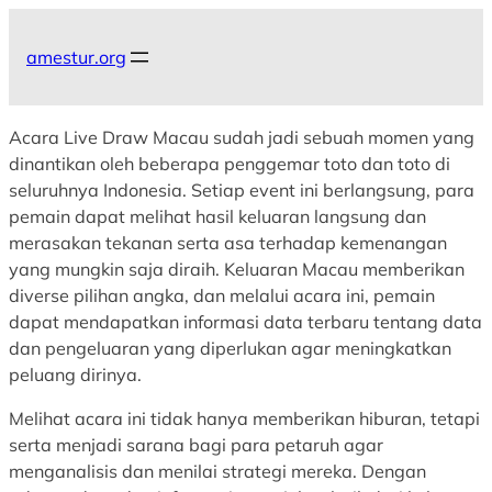
Skip
to
amestur.org
content
Acara Live Draw Macau sudah jadi sebuah momen yang
dinantikan oleh beberapa penggemar toto dan toto di
seluruhnya Indonesia. Setiap event ini berlangsung, para
pemain dapat melihat hasil keluaran langsung dan
merasakan tekanan serta asa terhadap kemenangan
yang mungkin saja diraih. Keluaran Macau memberikan
diverse pilihan angka, dan melalui acara ini, pemain
dapat mendapatkan informasi data terbaru tentang data
dan pengeluaran yang diperlukan agar meningkatkan
peluang dirinya.
Melihat acara ini tidak hanya memberikan hiburan, tetapi
serta menjadi sarana bagi para petaruh agar
menganalisis dan menilai strategi mereka. Dengan