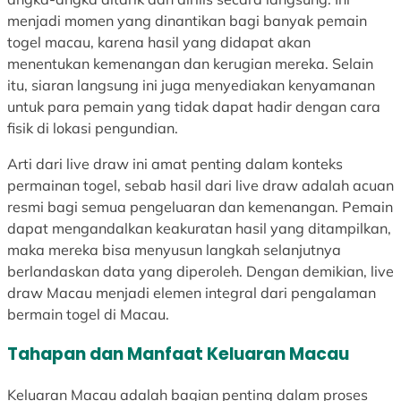
menjadi momen yang dinantikan bagi banyak pemain
togel macau, karena hasil yang didapat akan
menentukan kemenangan dan kerugian mereka. Selain
itu, siaran langsung ini juga menyediakan kenyamanan
untuk para pemain yang tidak dapat hadir dengan cara
fisik di lokasi pengundian.
Arti dari live draw ini amat penting dalam konteks
permainan togel, sebab hasil dari live draw adalah acuan
resmi bagi semua pengeluaran dan kemenangan. Pemain
dapat mengandalkan keakuratan hasil yang ditampilkan,
maka mereka bisa menyusun langkah selanjutnya
berlandaskan data yang diperoleh. Dengan demikian, live
draw Macau menjadi elemen integral dari pengalaman
bermain togel di Macau.
Tahapan dan Manfaat Keluaran Macau
Keluaran Macau adalah bagian penting dalam proses