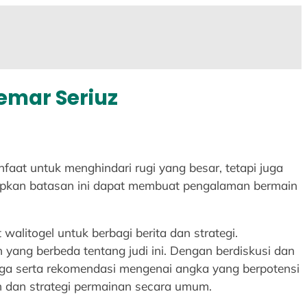
emar Seriuz
nfaat untuk menghindari rugi yang besar, tetapi juga
tapkan batasan ini dapat membuat pengalaman bermain
walitogel untuk berbagi berita dan strategi.
ang berbeda tentang judi ini. Dengan berdiskusi dan
rga serta rekomendasi mengenai angka yang berpotensi
 dan strategi permainan secara umum.