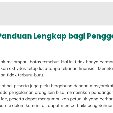
 Panduan Lengkap bagi Pengg
dak melampaui batas tersebut. Hal ini tidak hanya berma
an aktivitas tetap lucu tanpa tekanan finansial. Mene
dan tidak terburu-buru.
enting, peserta juga perlu bergabung dengan masyarakat 
ada pengalaman orang lain bisa memberikan pandangan y
i ide, peserta dapat mengumpulkan petunjuk yang berha
borasi dalam komunitas dapat memperbaiki pengetahuan