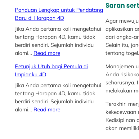
P
Saran ser
Panduan Lengkap untuk Pendatang
a
Baru di Harapan 4D
n
Agar mewujud
d
Jika Anda pertama kali mengetahui
aplikasikan 
u
tentang Harapan 4D, kamu tidak
dari angka-a
a
berdiri sendiri. Sejumlah individu
Selain itu, 
n
:
alami…
Read more
tentang togel
K
P
Petunjuk Utuh bagi Pemula di
Manajemen ua
o
a
Impianku 4D
Anda risikoka
m
n
seharusnya. I
p
d
Jika Anda pertama kali mengetahui
melakukan me
r
u
tentang Harapan 4D, kamu tidak
e
a
berdiri sendiri. Sejumlah individu
Terakhir, me
h
n
:
alami…
Read more
kekecewaan m
e
L
P
Kedisiplinan 
n
e
e
akan memiliki
s
n
t