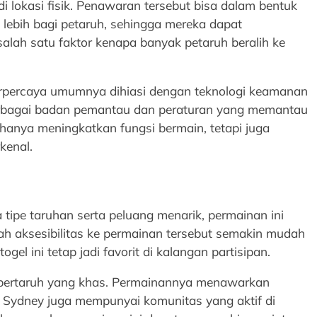
i lokasi fisik. Penawaran tersebut bisa dalam bentuk
n lebih bagi petaruh, sehingga mereka dapat
lah satu faktor kenapa banyak petaruh beralih ke
terpercaya umumnya dihiasi dengan teknologi keamanan
erbagai badan pemantau dan peraturan yang memantau
 hanya meningkatkan fungsi bermain, tetapi juga
kenal.
tipe taruhan serta peluang menarik, permainan ini
ah aksesibilitas ke permainan tersebut semakin mudah
el ini tetap jadi favorit di kalangan partisipan.
ra bertaruh yang khas. Permainannya menawarkan
l Sydney juga mempunyai komunitas yang aktif di