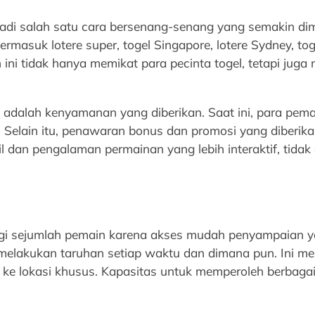
njadi salah satu cara bersenang-senang yang semakin dim
ermasuk lotere super, togel Singapore, lotere Sydney, 
 ini tidak hanya memikat para pecinta togel, tetapi ju
ne adalah kenyamanan yang diberikan. Saat ini, para pe
Selain itu, penawaran bonus dan promosi yang diberikan 
 dan pengalaman permainan yang lebih interaktif, tidak 
k bagi sejumlah pemain karena akses mudah penyampaia
 melakukan taruhan setiap waktu dan dimana pun. Ini m
 lokasi khusus. Kapasitas untuk memperoleh berbagai tip