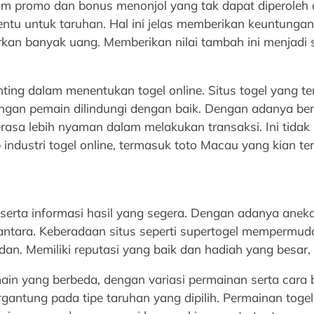
cam promo dan bonus menonjol yang tak dapat diperoleh d
tentu untuk taruhan. Hal ini jelas memberikan keuntunga
 banyak uang. Memberikan nilai tambah ini menjadi sa
ting dalam menentukan togel online. Situs togel yang 
ngan pemain dilindungi dengan baik. Dengan adanya b
rasa lebih nyaman dalam melakukan transaksi. Ini tidak
dustri togel online, termasuk toto Macau yang kian ter
serta informasi hasil yang segera. Dengan adanya aneka 
antara. Keberadaan situs seperti supertogel mempermud
n. Memiliki reputasi yang baik dan hadiah yang besar, tog
main yang berbeda, dengan variasi permainan serta ca
gantung pada tipe taruhan yang dipilih. Permainan toge