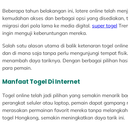
Beberapa tahun belakangan ini, lotere online telah me
kemudahan akses dan berbagai opsi yang disediakan, t
migrasi dari pola lama ke media digital.
super togel
Tren
ingin menguji keberuntungan mereka.
Salah satu alasan utama di balik ketenaran togel onli
dan di mana saja tanpa perlu mengunjungi tempat fisik. 
menambah daya tariknya. Dengan berbagai pilihan hasil
para pemain.
Manfaat Togel Di Internet
Togel online telah jadi pilihan yang semakin menari
perangkat seluler atau laptop, pemain dapat gampang
merasakan permainan favorit mereka tanpa melangkah ke
togel Hongkong, semakin meningkatkan daya tarik ini.