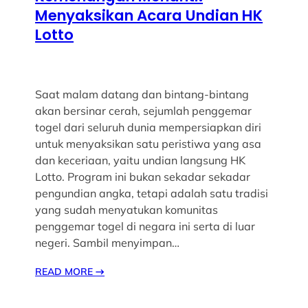
Menyaksikan Acara Undian HK
Lotto
Saat malam datang dan bintang-bintang
akan bersinar cerah, sejumlah penggemar
togel dari seluruh dunia mempersiapkan diri
untuk menyaksikan satu peristiwa yang asa
dan keceriaan, yaitu undian langsung HK
Lotto. Program ini bukan sekadar sekadar
pengundian angka, tetapi adalah satu tradisi
yang sudah menyatukan komunitas
penggemar togel di negara ini serta di luar
negeri. Sambil menyimpan…
READ MORE
→