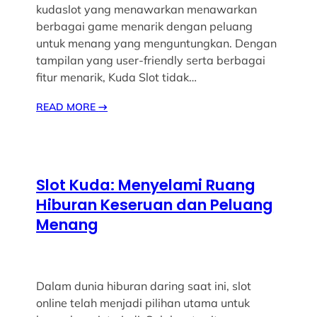
kudaslot yang menawarkan menawarkan
berbagai game menarik dengan peluang
untuk menang yang menguntungkan. Dengan
tampilan yang user-friendly serta berbagai
fitur menarik, Kuda Slot tidak…
READ MORE
→
Slot Kuda: Menyelami Ruang
Hiburan Keseruan dan Peluang
Menang
Dalam dunia hiburan daring saat ini, slot
online telah menjadi pilihan utama untuk