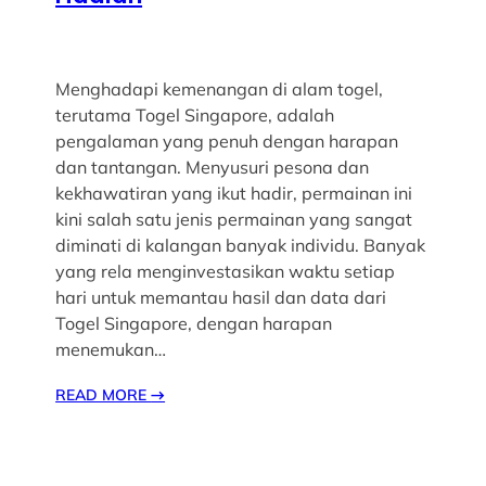
Menghadapi kemenangan di alam togel,
terutama Togel Singapore, adalah
pengalaman yang penuh dengan harapan
dan tantangan. Menyusuri pesona dan
kekhawatiran yang ikut hadir, permainan ini
kini salah satu jenis permainan yang sangat
diminati di kalangan banyak individu. Banyak
yang rela menginvestasikan waktu setiap
hari untuk memantau hasil dan data dari
Togel Singapore, dengan harapan
menemukan…
READ MORE
→