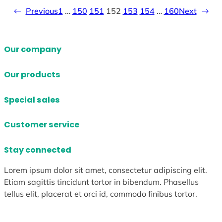
←
Previous
1
…
150
151
152
153
154
…
160
Next
→
Our company
Our products
Special sales
Customer service
Stay connected
Lorem ipsum dolor sit amet, consectetur adipiscing elit.
Etiam sagittis tincidunt tortor in bibendum. Phasellus
tellus elit, placerat et orci id, commodo finibus tortor.