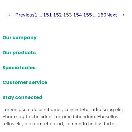
←
Previous
1
…
151
152
153
154
155
…
160
Next
→
Our company
Our products
Special sales
Customer service
Stay connected
Lorem ipsum dolor sit amet, consectetur adipiscing elit.
Etiam sagittis tincidunt tortor in bibendum. Phasellus
tellus elit, placerat et orci id, commodo finibus tortor.