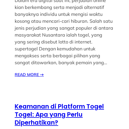
Dalam era digital saat ini, perjudian online
kian berkembang serta menjadi alternatif
banyaknya individu untuk mengisi waktu
kosong atau mencari-cari hiburan. Salah satu
jenis perjudian yang sangat populer di antara
masyarakat Nusantara ialah togel, yang
yang sering disebut lotto di internet.
supertogel Dengan kemudahan untuk
mengakses serta berbagai pilihan yang
sangat ditawarkan, banyak pemain yang…
READ MORE
→
Keamanan di Platform Togel
Togel: Apa yang Perlu
Diperhatikan?