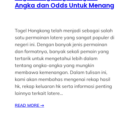
Angka dan Odds Untuk Menang
Togel Hongkong telah menjadi sebagai salah
satu permainan lotere yang sangat populer di
negeri ini. Dengan banyak jenis permainan
dan formatnya, banyak sekali pemain yang
tertarik untuk mengetahui lebih dalam
tentang angka-angka yang mungkin
membawa kemenangan. Dalam tulisan ini,
kami akan membahas mengenai rekap hasil
hk, rekap keluaran hk serta informasi penting
lainnya terkait lotere…
READ MORE
→