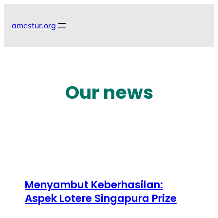
Skip
to
amestur.org
content
Our news
Menyambut Keberhasilan:
Aspek Lotere Singapura Prize